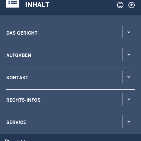
Justiz-Portal im Überblick:
INHALT
DAS GERICHT
AUFGABEN
KONTAKT
RECHTS-INFOS
SERVICE