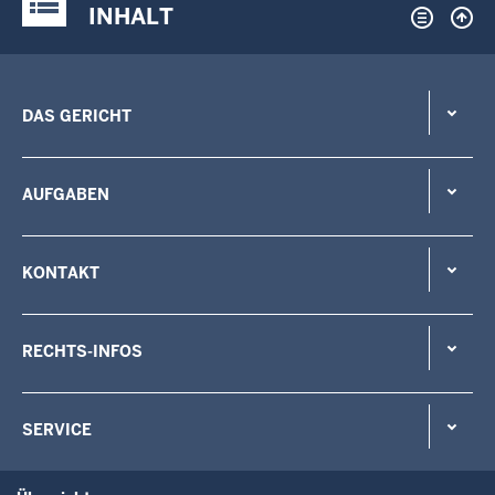
Justiz-Portal im Überblick:
INHALT
DAS GERICHT
AUFGABEN
KONTAKT
RECHTS-INFOS
SERVICE